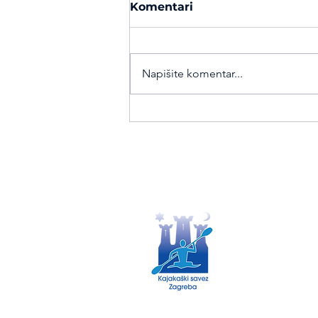
Komentari
Napišite komentar...
Raspis za 51. Štefanjsko
novogodišnji spust i 26.
Memorijal „Tibora
Šaramoa“