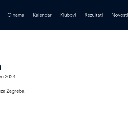
O nama
Kalendar
Klubovi
Rezultati
Novosti
a
nu 2023.
eza Zagreba.