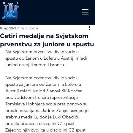
8. srp 2024.
1 min čitanja
Četiri medalje na Svjetskom
prvenstvu za juniore u spustu
Na Svjetskom prvenstvu divlje vode u 
spustu održanom u Loferu u Austriji mlađi 
juniori osvojili srebro i broncu.
Na Svjetskom prvenstvu divlje vode u 
spustu za juniore održanom  u Loferu u 
Austriji mlađi juniori članovi KK Končar 
pod vodstvom trenera reprezentacije 
Tomislava Hohnjeca svoja prsa ponovo su 
oresili medaljama.Jadran Zonjić osvojio je 
srebrnu medalju, dok je Luki Obadiću 
pripala bronca u disciplini C1 spust. 
Zajedno njih dvojica u disciplini C2 spust 