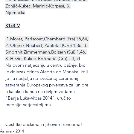
Zonjić-Kukec, Marinić-Korpes), 3. 
Njemačka
K1x3-M
 1.Moret, Pariscoat,Chambard (Fra) 35,64, 
2. Olejnik,Neubert, Zapletal (Cze) 1,36, 3. 
Smorthit,Zimmermann,Bolzern (Sui) 1,46, 
8. Hiržin, Kukec, Rožmarić (Cro)…3,54
Na ovom natjecanju u centru pažnje, bio 
je dolazak princa Alebrta od Monaka, koji 
je   u nedjelju na  svečanoj ceremoniji 
zatvaranja Europskog prvenstva za juniore 
u kajaku i kanuu na divljim vodama 
"Banja Luka-Vrbas 2014"  uručito   i 
medalje natjecateljima.
Čestitke dečkima i njihovim trenerima!
Arhiva - 2014