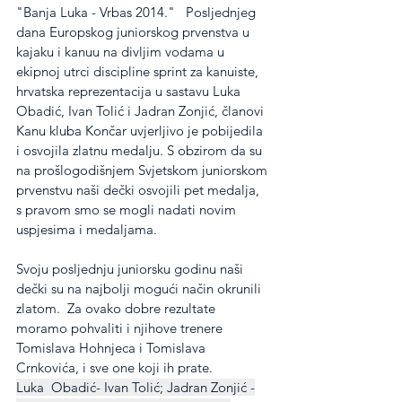
"Banja Luka - Vrbas 2014."   Posljednjeg 
dana Europskog juniorskog prvenstva u 
kajaku i kanuu na divljim vodama u  
ekipnoj utrci discipline sprint za kanuiste, 
hrvatska reprezentacija u sastavu Luka 
Obadić, Ivan Tolić i Jadran Zonjić, članovi 
Kanu kluba Končar uvjerljivo je pobijedila 
i osvojila zlatnu medalju. S obzirom da su 
na prošlogodišnjem Svjetskom juniorskom 
prvenstvu naši dečki osvojili pet medalja, 
s pravom smo se mogli nadati novim 
uspjesima i medaljama.
Svoju posljednju juniorsku godinu naši 
dečki su na najbolji mogući način okrunili  
zlatom.  Za ovako dobre rezultate 
moramo pohvaliti i njihove trenere 
Tomislava Hohnjeca i Tomislava 
Crnkovića, i sve one koji ih prate.
Luka  Obadić- Ivan Tolić; Jadran Zonjić -