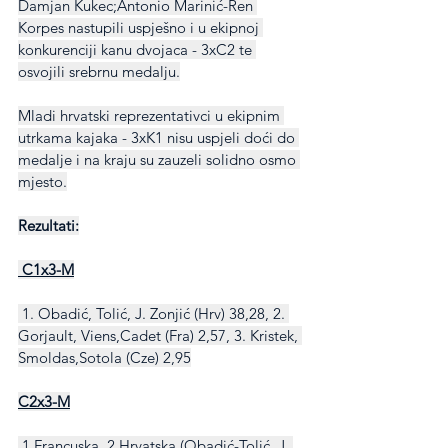
Damjan Kukec;Antonio Marinić-Ren 
Korpes nastupili uspješno i u ekipnoj 
konkurenciji kanu dvojaca - 3xC2 te 
osvojili srebrnu medalju.
Mladi hrvatski reprezentativci u ekipnim 
utrkama kajaka - 3xK1 nisu uspjeli doći do 
medalje i na kraju su zauzeli solidno osmo 
mjesto.
Rezultati:
 C1x3-M
 1. Obadić, Tolić, J. Zonjić (Hrv) 38,28, 2. 
Gorjault, Viens,Cadet (Fra) 2,57, 3. Kristek, 
Smoldas,Sotola (Cze) 2,95
C2x3-M
 1.Francuska, 2.Hrvatska (Obadić-Tolić, J. 