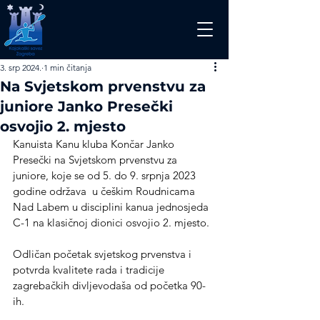
3. srp 2024.
1 min čitanja
Na Svjetskom prvenstvu za
juniore Janko Presečki
osvojio 2. mjesto
Kanuista Kanu kluba Končar Janko 
Presečki na Svjetskom prvenstvu za 
juniore, koje se od 5. do 9. srpnja 2023  
godine održava  u češkim Roudnicama 
Nad Labem u disciplini kanua jednosjeda 
C-1 na klasičnoj dionici osvojio 2. mjesto.
Odličan početak svjetskog prvenstva i 
potvrda kvalitete rada i tradicije 
zagrebačkih divljevodaša od početka 90-
ih.