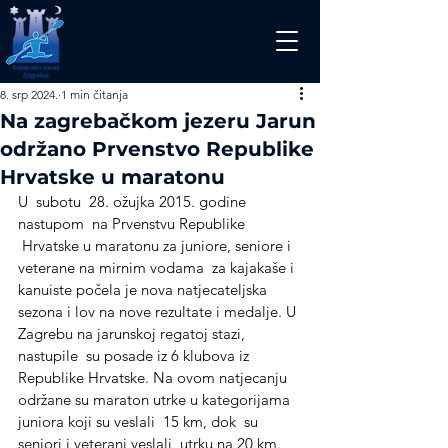
8. srp 2024.
1 min čitanja
Na zagrebačkom jezeru Jarun
održano Prvenstvo Republike
Hrvatske u maratonu
U  subotu  28. ožujka 2015. godine 
nastupom  na Prvenstvu Republike 
 Hrvatske u maratonu za juniore, seniore i 
veterane na mirnim vodama  za kajakaše i 
kanuiste počela je nova natjecateljska 
sezona i lov na nove rezultate i medalje. U 
Zagrebu na jarunskoj regatoj stazi, 
nastupile  su posade iz 6 klubova iz 
Republike Hrvatske. Na ovom natjecanju 
održane su maraton utrke u kategorijama 
juniora koji su veslali  15 km, dok  su 
seniori i veterani veslali  utrku na 20 km.