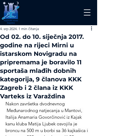
4. srp 2024.
1 min čitanja
Od 02. do 10. siječnja 2017.
godine na rijeci Mirni u
istarskom Novigradu na
pripremama je boravilo 11
sportaša mlađih dobnih
kategorija, 9 članova KKK
Zagreb i 2 člana iz KKK
Varteks iz Varaždina
Nakon završetka dvodnevnog 
 Međunarodnog natjecanja u Mantovi, 
Italija Anamaria Govorčinović iz Kajak 
kanu kluba Matija Ljubek osvojila je 
broncu na 500 m u borbi sa 36 kajkašica i 