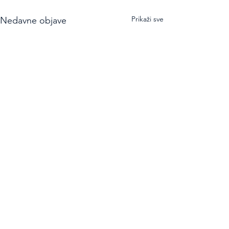
Prikaži sve
Nedavne objave
Raspis za 25.
MEMORIJAL "
ŠARAMO" I 50
Poštovani prijatelji