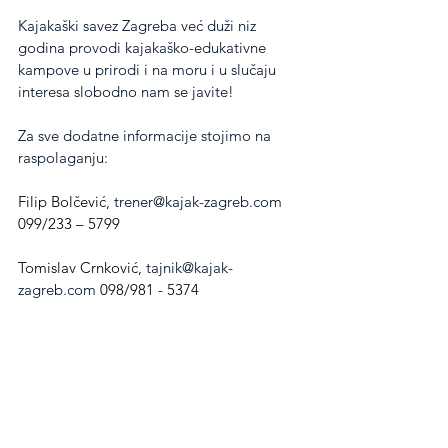
Kajakaški savez Zagreba već duži niz 
godina provodi kajakaško-edukativne 
kampove u prirodi i na moru i u slučaju 
interesa slobodno nam se javite!
Za sve dodatne informacije stojimo na 
raspolaganju:
Filip Bolčević, 
trener@kajak-zagreb.com
099/233 – 5799
Tomislav Crnković, 
tajnik@kajak-
zagreb.com
 098/981 - 5374