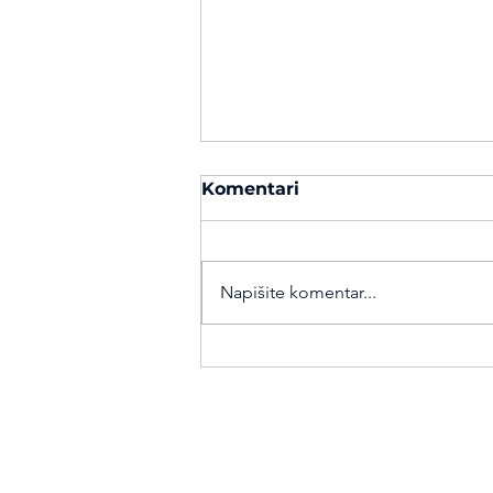
Komentari
Napišite komentar...
Igor Gojić, Luka Obadić i
Ivan Tolić među najboljim
sportašima Hrvatske za
2019.