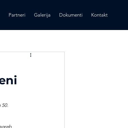
Partneri
Galerija
Dokumenti
Kontakt
Prijava
eni
 50. 
Zagreb