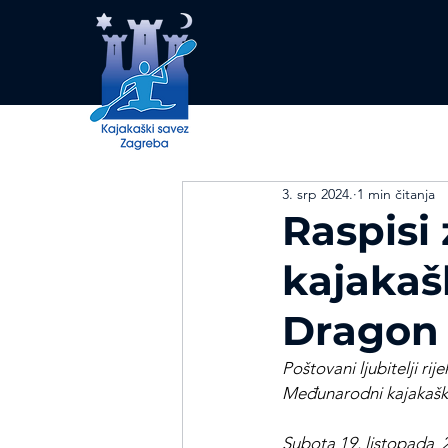
3. srp 2024.
1 min čitanja
Raspisi
kajakaš
Dragon
Poštovani ljubitelji ri
Međunarodni kajakaški
Subota 19. listopada 