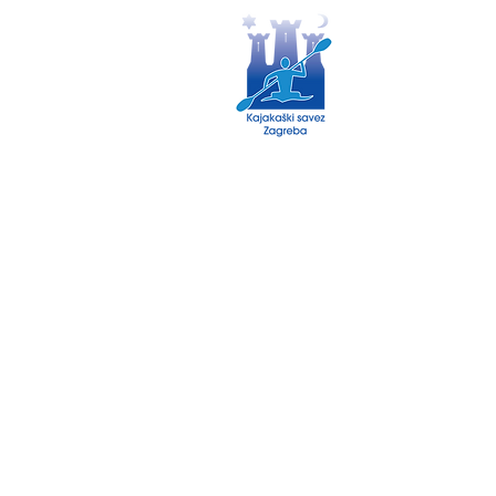
Politika o kolačićima
Politika privatnosti
© 2035 by Kajaški savez Zagreb