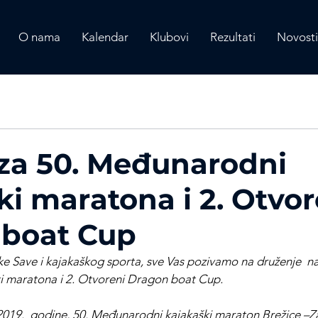
O nama
Kalendar
Klubovi
Rezultati
Novosti
 za 50. Međunarodni
ki maratona i 2. Otvor
 boat Cup
jeke Save i kajakaškog sporta, sve Vas pozivamo na druženje  na
 maratona i 2. Otvoreni Dragon boat Cup.
 2019.  godine, 50. Međunarodni kajakaški maraton Brežice –