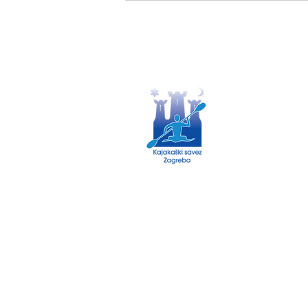
Politika o kolačićima
Politika privatnosti
© 2035 by Kajaški savez Zagreb