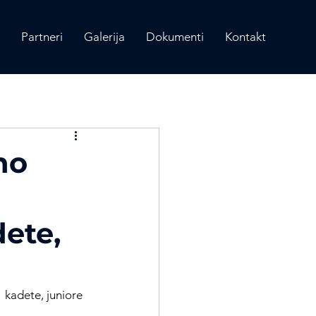
Partneri
Galerija
Dokumenti
Kontakt
Prijava
no
ete,
kadete, juniore 