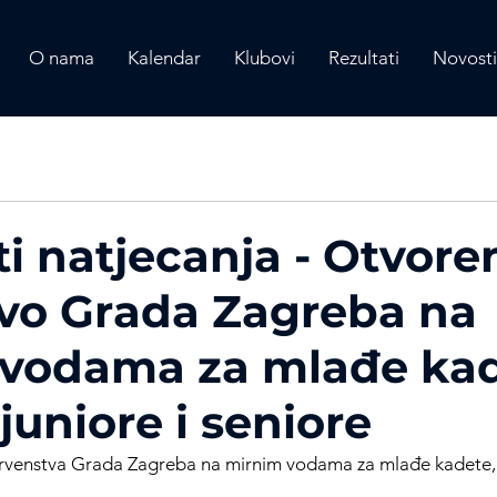
O nama
Kalendar
Klubovi
Rezultati
Novosti
ti natjecanja - Otvore
vo Grada Zagreba na
vodama za mlađe kad
juniore i seniore
rvenstva Grada Zagreba na mirnim vodama za mlađe kadete,  