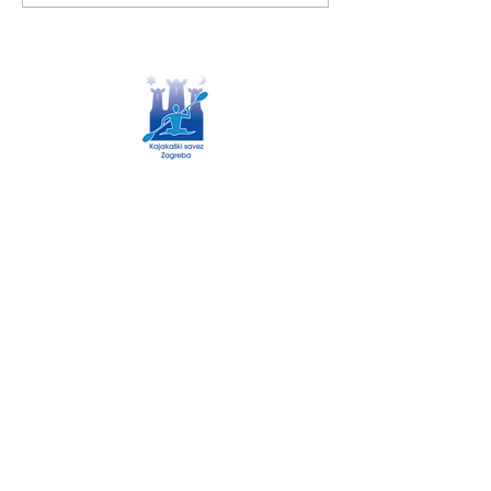
ovogodišnjem natjecanju koje se...
Savska cesta 193
01/3831 920
ured@kajak-zagreb.com
tajnik@kajak-zagreb.com
Kontakt
Facebook