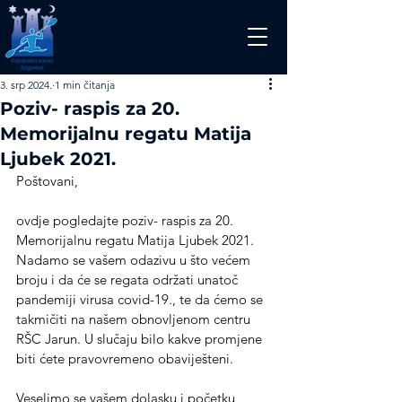
3. srp 2024.
1 min čitanja
Poziv- raspis za 20.
Memorijalnu regatu Matija
Ljubek 2021.
Poštovani,
ovdje pogledajte poziv- raspis za 20. 
Memorijalnu regatu Matija Ljubek 2021. 
Nadamo se vašem odazivu u što većem 
broju i da će se regata održati unatoč 
pandemiji virusa covid-19., te da ćemo se 
takmičiti na našem obnovljenom centru 
RŠC Jarun. U slučaju bilo kakve promjene 
biti ćete pravovremeno obaviješteni.
Veselimo se vašem dolasku i početku 