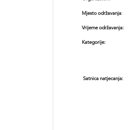
Mjesto održavanja
:   
Vrijeme održavanja:
   
Kategorije:
              
                              
 Satnica natjecanja:
   
                                 
                              
                              