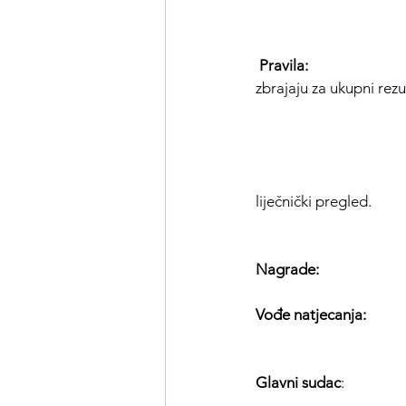
 Pravila:
                  
zbrajaju za ukupni rezu
                             
                            
liječnički pregled.
Nagrade:
                 
Vođe natjecanja:
       
Glavni sudac
:          