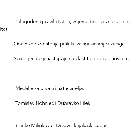
                     Prilagođena pravila ICF-a, vrijeme brže vožnje slaloma
ltat.
                        Obavezno korištenje prsluka za spašavanje i kacige.
                         Svi natjecatelji nastupaju na vlastitu odgovornost i m
                    Medalje za prva tri natjecatelja.
                 Tomislav Hohnjec i Dubravko Lilek
                   Branko Milinković- Državni kajakaški sudac