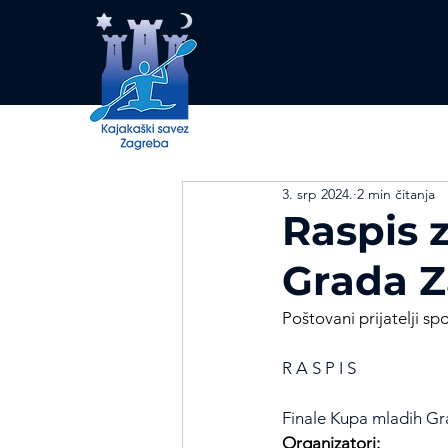
3. srp 2024.
2 min čitanja
Raspis 
Grada 
Poštovani prijatelji sp
R A S P I S
Finale Kupa mladih G
Organizatori:                   