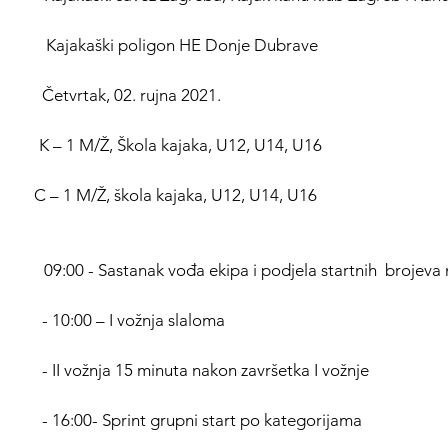
               Kajakaški poligon HE Donje Dubrave
             Četvrtak, 02. rujna 2021.
                 K – 1 M/Ž, Škola kajaka, U12, U14, U16
                    C – 1 M/Ž, škola kajaka, U12, U14, U16
              09:00 - Sastanak vođa ekipa i podjela startnih  brojeva 
                   - 10:00 – I vožnja slaloma
                      - II vožnja 15 minuta nakon završetka I vožnje
                      - 16:00- Sprint grupni start po kategorijama 