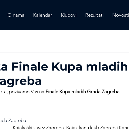
O nama
Kalendar
Klubovi
Rezultati
Novosti
za Finale Kupa mladih
Zagreba
orta, pozivamo Vas na 
Finale Kupa mladih Grada Zagreba.
rada Zagreba
        
 Kajakaški savez Zagreba, Kajak kanu klub Zagreb i Kan