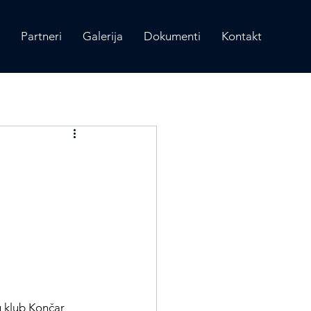
Partneri
Galerija
Dokumenti
Kontakt
Prijava
u klub Končar