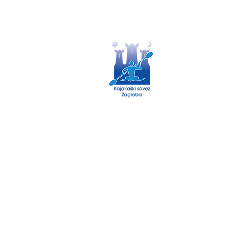
Politika o kolačićima
Politika privatnosti
© 2035 by Kajaški savez Zagreb