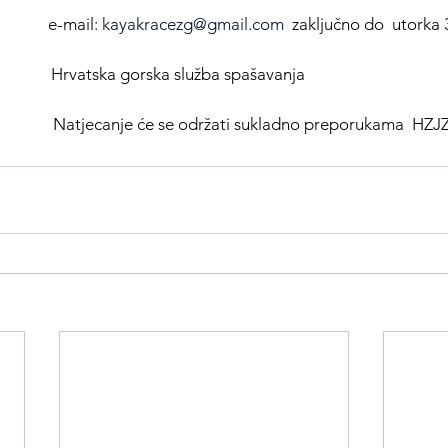
               e-mail: 
kayakracezg@gmail.com
  zaključno do  utorka 
           
Hrvatska gorska služba spašavanja
           
Natjecanje će se održati sukladno preporukama  HZJ