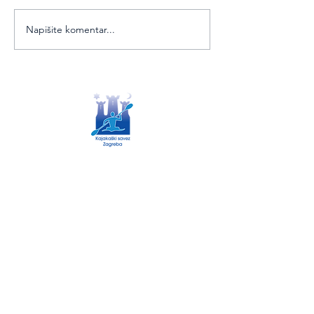
koje je održano u subotu 04.
travnja 2015. godine na
Napišite komentar...
Jarunu u Zagrebu....
Savska cesta 193
01/3831 920
ured@kajak-zagreb.com
tajnik@kajak-zagreb.com
Kontakt