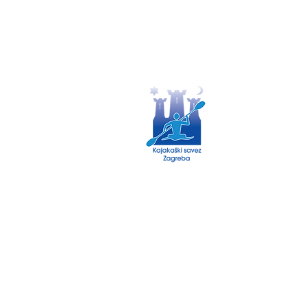
Politika o kolačićima
Politika privatnosti
© 2035 by Kajaški savez Zagreb