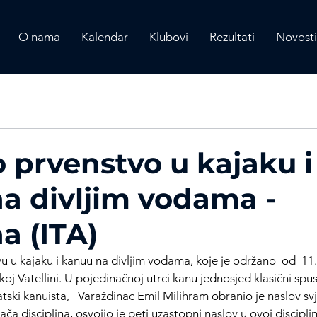
O nama
Kalendar
Klubovi
Rezultati
Novosti
o prvenstvo u kajaku i
a divljim vodama -
na (ITA)
 u kajaku i kanuu na divljim vodama, koje je održano  od  11. 
koj Vatellini. U pojedinačnoj utrci kanu jednosjed klasični spust
atski kanuista,   Varaždinac Emil Milihram obranio je naslov sv
ača disciplina, osvojio je peti uzastopni naslov u ovoj disciplin