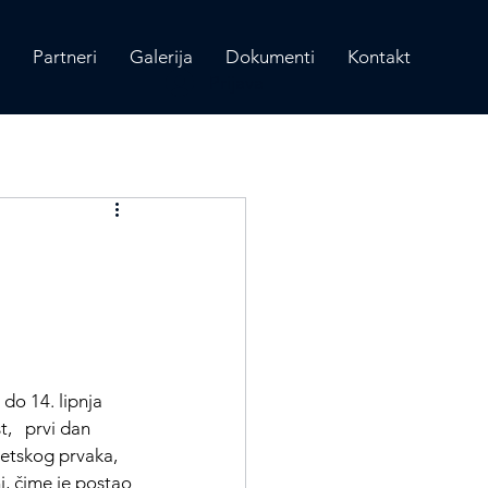
Partneri
Galerija
Dokumenti
Kontakt
Prijava
do 14. lipnja 
,   prvi dan 
jetskog prvaka, 
i, čime je postao 