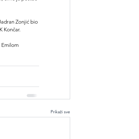
Jadran Zonjić bio 
KK Končar.
s  Emilom 
Prikaži sve