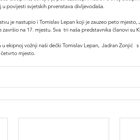
lj u povijesti svjetskih prvenstava divljevodaša.
tvu je nastupio i Tomislav Lepan koji je zauzeo peto mjesto, 
e završio na 17. mjestu. Sva  tri naša predstavnika članovi su 
a u ekipnoj vožnji naši dečki Tomislav Lepan,  Jadran Zonjić   
 četvrto mjesto.