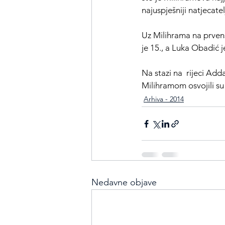
najuspješniji natjecate
Uz Milihrama na prvens
je 15., a Luka Obadić j
Na stazi na  rijeci Add
Milihramom osvojili su
Arhiva - 2014
Nedavne objave