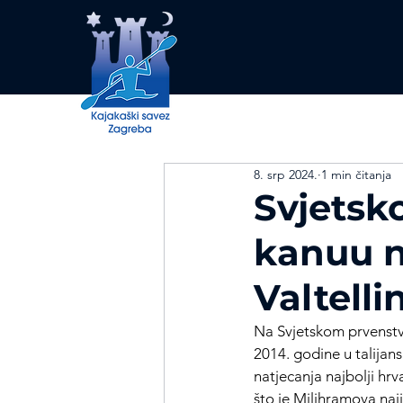
8. srp 2024.
1 min čitanja
Svjetsk
kanuu n
Valtelli
Na Svjetskom prvenstvu
2014. godine u talijans
natjecanja najbolji hrv
što je Milihramova najj